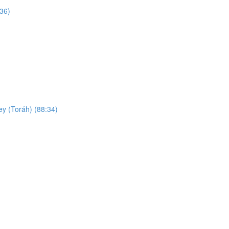
:36)
ey (Toráh) (88:34)