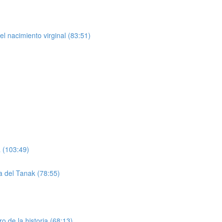
l nacimiento virginal (83:51)
a (103:49)
a del Tanak (78:55)
o de la historia (68:13)