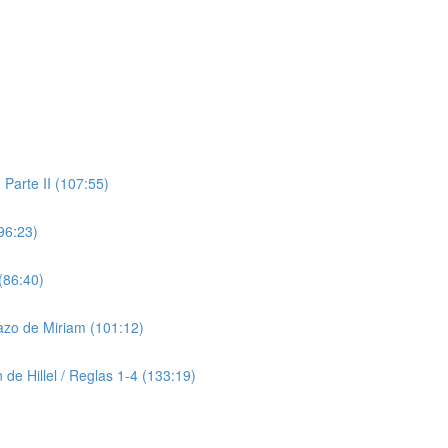
 Parte II (107:55)
96:23)
(86:40)
razo de Miriam (101:12)
 de Hillel / Reglas 1-4 (133:19)