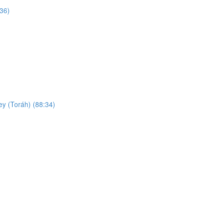
:36)
ey (Toráh) (88:34)