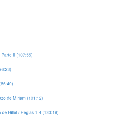
 Parte II (107:55)
96:23)
(86:40)
razo de Miriam (101:12)
 de Hillel / Reglas 1-4 (133:19)