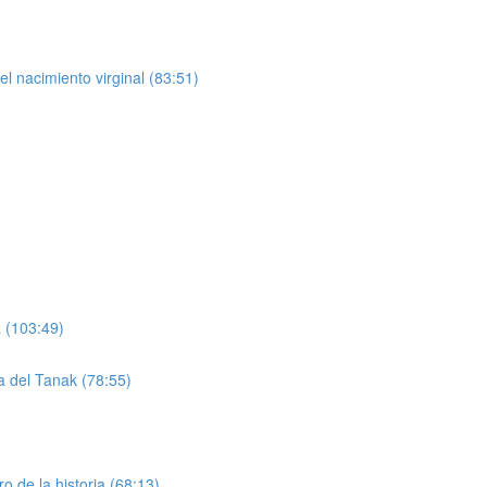
l nacimiento virginal (83:51)
a (103:49)
a del Tanak (78:55)
o de la historia (68:13)